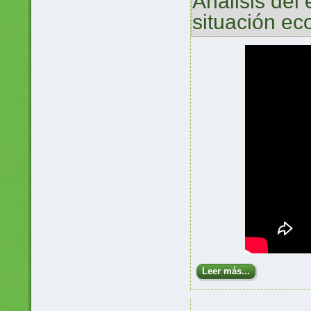
Análisis del
situación e
Leer más...