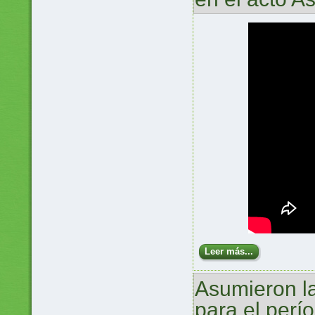
Leer más...
Asumieron l
para el per