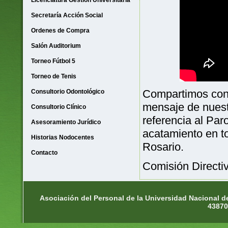
Licenciatura Gestión Universitaria
Secretaría Acción Social
Ordenes de Compra
Salón Auditorium
Torneo Fútbol 5
Torneo de Tenis
Compartimos con 
Consultorio Odontológico
mensaje de nuest
Consultorio Clínico
referencia al Par
Asesoramiento Jurídico
acatamiento en t
Historias Nodocentes
Rosario.
Contacto
Comisión Directiv
Asociación del Personal de la Universidad Nacional d
43870