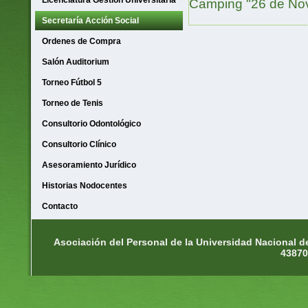
Licenciatura Gestión Universitaria
Camping "26 de No
Secretaría Acción Social
Ordenes de Compra
Salón Auditorium
Torneo Fútbol 5
Torneo de Tenis
Consultorio Odontológico
Consultorio Clínico
Asesoramiento Jurídico
Historias Nodocentes
Contacto
Asociación del Personal de la Universidad Nacional d
43870