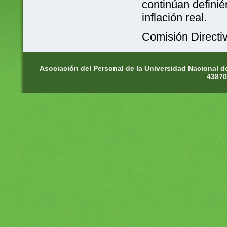
continúan definié
inflación real.
Comisión Directiv
Asociación del Personal de la Universidad Nacional d
43870